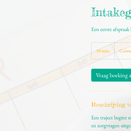
Intake
Een eerste afspraak
50 min.
5
Conne
0
m
i
Vraag boeking 
n
.
Beschrijving v
Een traject begint 
en zorgvragen uitge