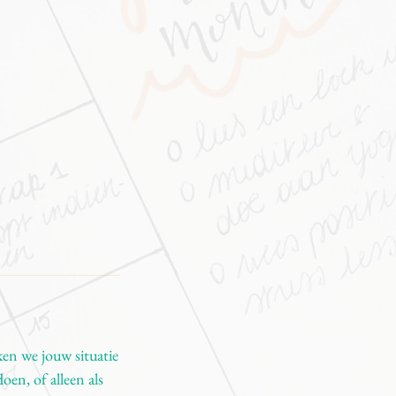
ken we jouw situatie
oen, of alleen als