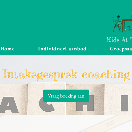
Kids At
Home
Individueel aanbod
Groepsa
Intakegesprek coaching
Vraag boeking aan