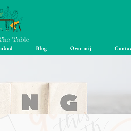
 The Table
anbod
Blog
Over mij
Conta