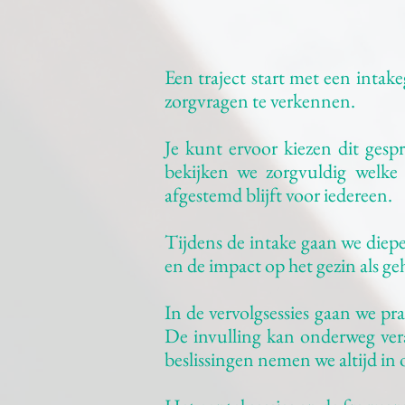
Een traject start met een inta
zorgvragen te verkennen.
Je kunt ervoor kiezen dit gesp
bekijken we zorgvuldig welke
afgestemd blijft voor iedereen.
Tijdens de intake gaan we diepe
en de impact op het gezin als g
In de vervolgsessies gaan we pr
De invulling kan onderweg vera
beslissingen nemen we altijd in 