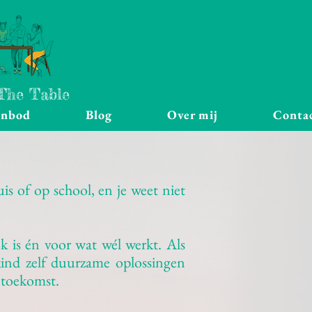
 The Table
anbod
Blog
Over mij
Conta
uis of op school, en je weet niet
k is én voor wat wél werkt. Als
kind zelf duurzame oplossingen
 toekomst.