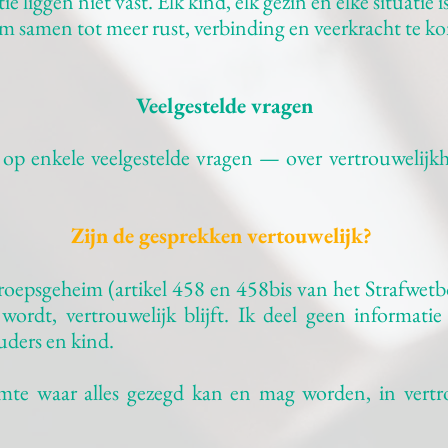
ie liggen niet vast. Elk kind, elk gezin en elke situatie
m samen tot meer rust, verbinding en veerkracht te kome
Veelgestelde vragen
op enkele veelgestelde vragen — over vertrouwelijkh
Zijn de gesprekken vertouwelijk?
roepsgeheim (artikel 458 en 458bis van het Strafwetbo
wordt, vertrouwelijk blijft. Ik deel geen informati
uders en kind.
uimte waar alles gezegd kan en mag worden, in vert